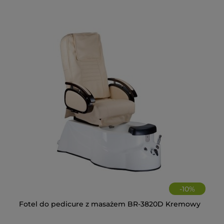
-
10
%
Fotel do pedicure z masażem BR-3820D Kremowy
Ze
Fo
La
+C