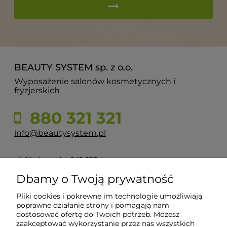
BEAUTY SYSTEM sp. z o.o.
Wyposażenie salonów kosmetycznych i
fryzjerskich
880 321 321
info@beautysystem.pl
ul. Krakowska 141-155
50-428 Wrocław
Dbamy o Twoją prywatność
Pliki cookies i pokrewne im technologie umożliwiają
POMOC
poprawne działanie strony i pomagają nam
dostosować ofertę do Twoich potrzeb. Możesz
zaakceptować wykorzystanie przez nas wszystkich