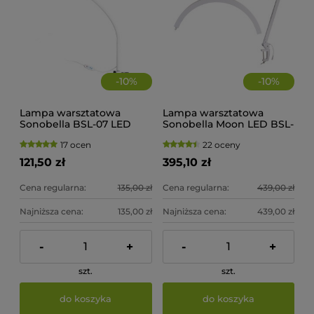
-
10
%
-
10
%
Lampa warsztatowa
Lampa warsztatowa
Sonobella BSL-07 LED
Sonobella Moon LED BSL-
12W + CLIP
11 Clip
17 ocen
22 oceny
121,50 zł
395,10 zł
Cena regularna:
135,00 zł
Cena regularna:
439,00 zł
Najniższa cena:
135,00 zł
Najniższa cena:
439,00 zł
-
+
-
+
szt.
szt.
do koszyka
do koszyka