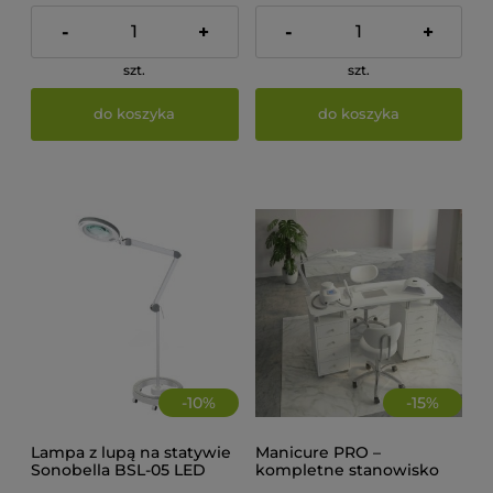
-
+
-
+
szt.
szt.
do koszyka
do koszyka
-
10
%
-
15
%
Lampa z lupą na statywie
Manicure PRO –
Sonobella BSL-05 LED
kompletne stanowisko
12W
5w1