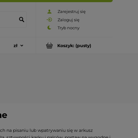
Zarejestruj się
Zaloguj się
Koszyk:
(pusty)
ne
ch na pisaniu lub wpatrywaniu się w arkusz
a, sztywności karku i palców, postaw na wygodne i