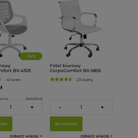
-
14
%
urowy
Fotel biurowy
fort BX-4325
CorpoComfort BX-5855
Biały
41 ocen
23 oceny
ł
arna:
349,00 zł
479,00 zł
+
-
+
cena:
298,99 zł
zyka
do koszyka
zobacz więcej
zobacz więcej