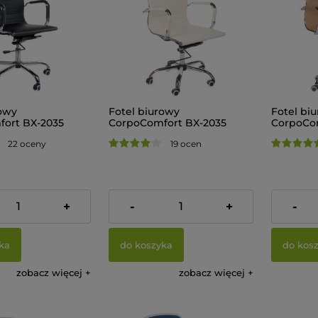
rowy
Fotel biurowy
Fotel bi
ort BX-2035
CorpoComfort BX-2035
CorpoCom
Kremowy
Mokka
22 oceny
19 ocen
579,00 zł
533,00 z
+
-
+
-
ka
do koszyka
do kos
zobacz więcej
zobacz więcej