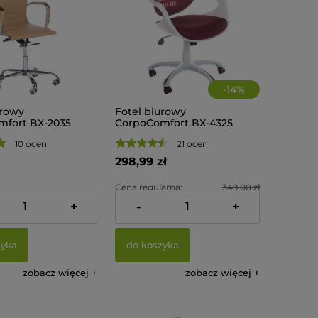
-
14
%
urowy
Fotel biurowy
fort BX-2035
CorpoComfort BX-4325
Burgund
10 ocen
21 ocen
298,99 zł
Cena regularna:
349,00 zł
ł
+
-
+
Najniższa cena:
298,99 zł
zyka
do koszyka
zobacz więcej
zobacz więcej