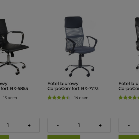
rowy
Fotel biurowy
Fotel bi
ort BX-5855
CorpoComfort BX-7773
CorpoCom
Ciemny Szary
Czarny
13 ocen
14 ocen
219,00 zł
219,00 z
+
-
+
-