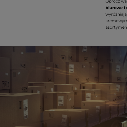
Oprócz wal
biurowe i
wyróżniają
kremowym, 
asortyment