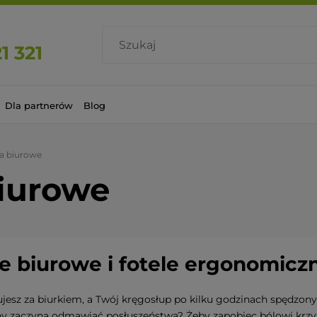
1 321
Dla partnerów
Blog
sła biurowe
biurowe
le biurowe i fotele ergonomicz
jesz za biurkiem, a Twój kręgosłup po kilku godzinach spędzony
ny zaczyna odmawiać posłuszeństwa? Żeby zapobiec bólowi krzyż