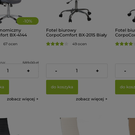
-
10
%
onomiczny
Fotel biurowy
Fotel bi
ort BX-4144
CorpoComfort BX-2015 Biały
CorpoCom
Czarny
67 ocen
49 ocen
na:
589,00 zł
336,00 zł
336,00 z
+
-
+
-
na:
611,10 zł
ka
do koszyka
do kos
zobacz więcej
zobacz więcej