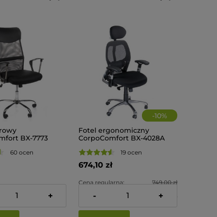
-
10
%
urowy
Fotel ergonomiczny
fort BX-7773
CorpoComfort BX-4028A
Czarny
60 ocen
19 ocen
674,10 zł
Cena regularna:
749,00 zł
ł
+
-
+
Najniższa cena:
764,10 zł