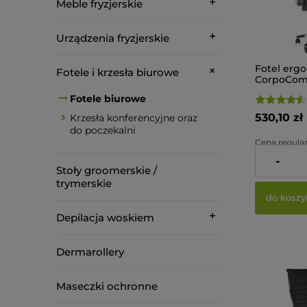
Meble fryzjerskie
Urządzenia fryzjerskie
Fotel erg
Fotele i krzesła biurowe
CorpoComf
Szary
Fotele biurowe
530,10 zł
Krzesła konferencyjne oraz
do poczekalni
Cena regular
-
Najniższa ce
Stoły groomerskie /
trymerskie
do koszy
Depilacja woskiem
Dermarollery
Maseczki ochronne