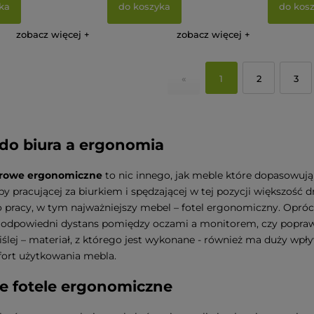
ka
do koszyka
do kos
zobacz więcej
zobacz więcej
«
1
2
3
 do biura a ergonomia
urowe ergonomiczne
to nic innego, jak meble które dopasowują
by pracującej za biurkiem i spędzającej w tej pozycji większość 
 pracy, w tym najważniejszy mebel – fotel ergonomiczny. Opró
 odpowiedni dystans pomiędzy oczami a monitorem, czy poprawn
ślej – materiał, z którego jest wykonane - również ma duży wpł
ort użytkowania mebla.
e fotele ergonomiczne