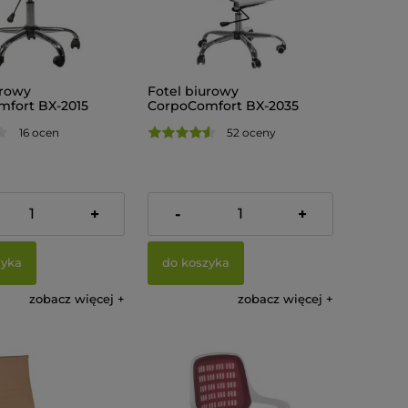
urowy
Fotel biurowy
fort BX-2015
CorpoComfort BX-2035
Biały
16 ocen
52 oceny
ł
579,00 zł
+
-
+
zyka
do koszyka
zobacz więcej
zobacz więcej