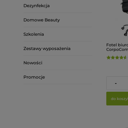
Dezynfekcja
Domowe Beauty
Szkolenia
Fotel biu
Zestawy wyposażenia
CorpoComf
Czarny
Nowości
Promocje
533,00 zł
-
do koszy