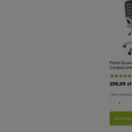
Fotel biu
CorpoComf
Czarny
298,99 zł
Cena regular
-
Najniższa ce
do koszy