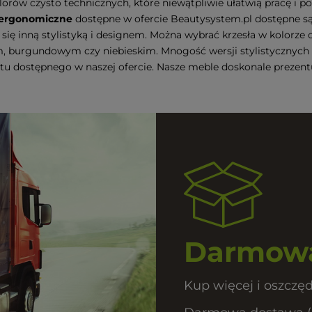
orów czysto technicznych, które niewątpliwie ułatwią pracę i 
 ergonomiczne
dostępne w ofercie Beautysystem.pl dostępne są
 się inną stylistyką i designem. Można wybrać krzesła w kolorze 
burgundowym czy niebieskim. Mnogość wersji stylistycznych i 
u dostępnego w naszej ofercie. Nasze meble doskonale prezentuj
Darmowa
Kup więcej i oszczęd