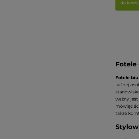
do koszy
Fotele
Fotele bi
każdej oso
stanowisko
ważny jest
mówiąc ści
także komf
Stylow