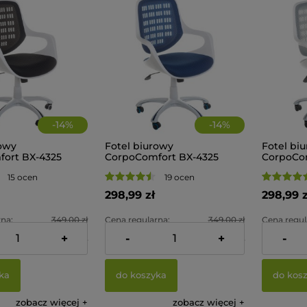
-
14
%
-
14
%
rowy
Fotel biurowy
Fotel bi
ort BX-4325
CorpoComfort BX-4325
CorpoCom
Niebieski
Szary
15 ocen
19 ocen
298,99 zł
298,99 z
na:
349,00 zł
Cena regularna:
349,00 zł
Cena regul
+
-
+
-
na:
298,99 zł
Najniższa cena:
298,99 zł
Najniższa 
ka
do koszyka
do kos
zobacz więcej
zobacz więcej