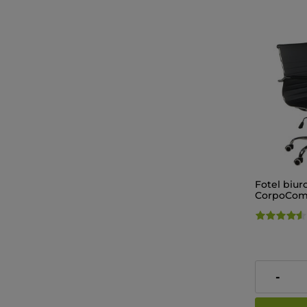
Fotel biu
CorpoComf
Czarny
479,00 zł
-