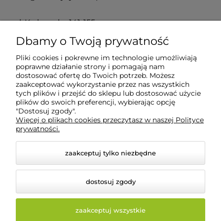
ul. Krakowska 141-155
50-428 Wrocław
Dbamy o Twoją prywatność
Pliki cookies i pokrewne im technologie umożliwiają
POMOC
poprawne działanie strony i pomagają nam
dostosować ofertę do Twoich potrzeb. Możesz
zaakceptować wykorzystanie przez nas wszystkich
INFORMACJE
tych plików i przejść do sklepu lub dostosować użycie
plików do swoich preferencji, wybierając opcję
"Dostosuj zgody".
Więcej o plikach cookies przeczytasz w naszej Polityce
O NAS
prywatności.
zaakceptuj tylko niezbędne
dostosuj zgody
zaakceptuj wszystkie