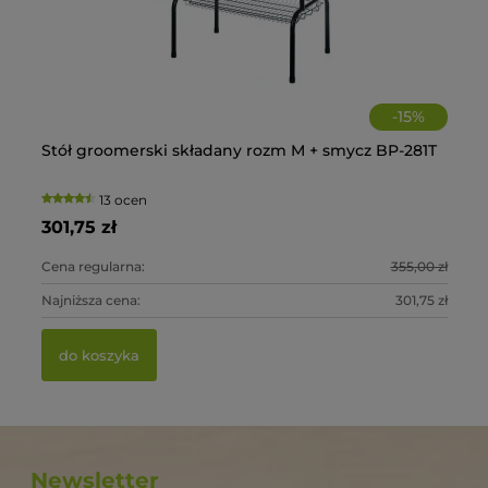
-
15
%
Stół groomerski składany rozm M + smycz BP-281T
My
Fo
La
+C
13 ocen
301,75 zł
1 
2 
28
0 zł
Cena regularna:
355,00 zł
Ce
Ce
Ce
5 zł
Najniższa cena:
301,75 zł
Na
Na
Na
do koszyka
Newsletter