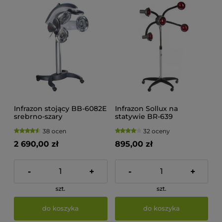
Infrazon stojący BB-6082E
Infrazon Sollux na
srebrno-szary
statywie BR-639
38 ocen
32 oceny
2 690,00 zł
895,00 zł
-
+
-
+
szt.
szt.
do koszyka
do koszyka