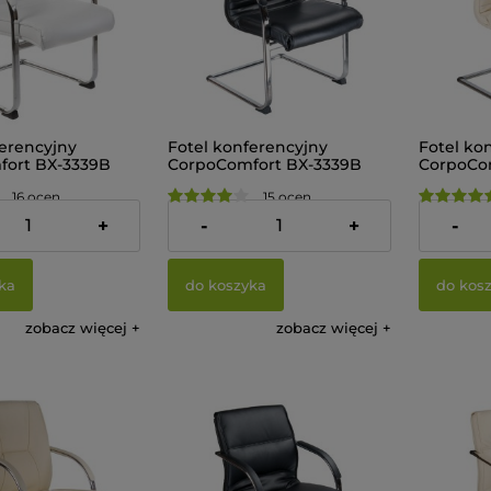
ferencyjny
Fotel konferencyjny
Fotel ko
ort BX-3339B
CorpoComfort BX-3339B
CorpoCo
Czarny
Kremow
16 ocen
15 ocen
559,00 zł
495,00 
+
-
+
-
ka
do koszyka
do kos
zobacz więcej
zobacz więcej