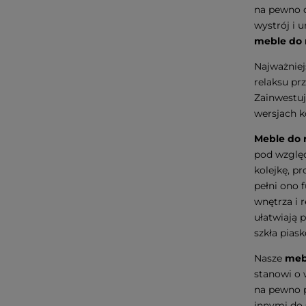
na pewno d
wystrój i 
meble do 
Najważniej
relaksu pr
Zainwestuj
wersjach k
Meble do 
pod względ
kolejkę, p
pełni ono 
wnętrza i 
ułatwiają 
szkła pias
Nasze
meb
stanowi o 
na pewno p
innymi do 