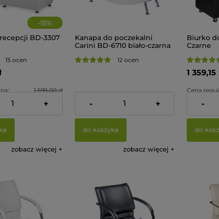
-
15
%
 recepcji BD-3307
Kanapa do poczekalni
Biurko d
Carini BD-6710 biało-czarna
Czarne
15 ocen
12 ocen
ł
1 359,15 
na:
1 599,00 zł
Cena regul
1 255,00 zł
+
-
+
-
na:
1 359,15 zł
Najniższa 
ka
do koszyka
do kos
zobacz więcej
zobacz więcej