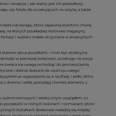
ia i recepcja, i jak ważny jest ich prawidłowy
apy czy fotele dla oczekujących na wizytę, a także
zesła lub kanapy, które zapewnią klientom chwilę
prasę, na których poukładasz kolorowe magazyny.
e fantazji i wybierz meble utrzymane w atrakcyjnych
 stanowi serce poczekalni, i musi być atrakcyjna
dchodzi w pierwszej kolejności, oczekując na swoją
óre zwraca się uwagę wchodząc do pomieszczenia,
etyczne i dobrze dobrane do wystroju całego
tysystem.pl wyposażone są w szuflady i półki, które
 z drewna i szkła, posiadają również elementy z
ów wykończeniowych i estetycznym wyglądem, co
o poczekalni w różnych kolorach i rozmiarach, które
stycznych kształtach doskonale nadadzą się między
rcie znajdują się również eleganckie i estetyczne