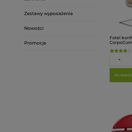
Zestawy wyposażenia
Nowości
Fotel kon
CorpoComf
Promocje
Kremowy
475,00 zł
-
do koszy