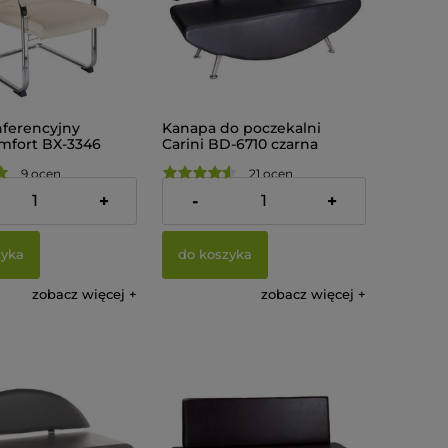
nferencyjny
Kanapa do poczekalni
mfort BX-3346
Carini BD-6710 czarna
y
9 ocen
21 ocen
zł
1 255,00 zł
+
-
+
zyka
do koszyka
zobacz więcej
zobacz więcej