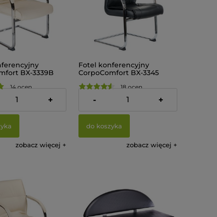
nferencyjny
Fotel konferencyjny
mfort BX-3339B
CorpoComfort BX-3345
y
Czarny
14 ocen
18 ocen
zł
475,00 zł
+
-
+
zyka
do koszyka
zobacz więcej
zobacz więcej