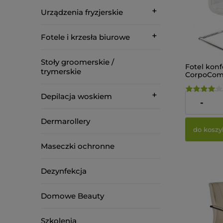
Urządzenia fryzjerskie
Fotele i krzesła biurowe
Stoły groomerskie /
Fotel kon
trymerskie
CorpoComf
Biały
Depilacja woskiem
495,00 zł
-
Dermarollery
do koszy
Maseczki ochronne
Dezynfekcja
Domowe Beauty
Szkolenia