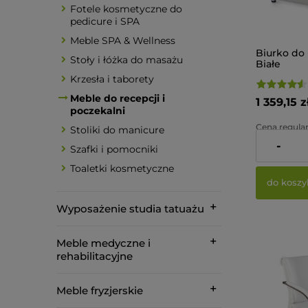
Fotele kosmetyczne do
pedicure i SPA
Meble SPA & Wellness
Biurko do
Stoły i łóżka do masażu
Białe
Krzesła i taborety
Meble do recepcji i
1 359,15 z
poczekalni
Cena regular
Stoliki do manicure
-
Najniższa ce
Szafki i pomocniki
Toaletki kosmetyczne
do koszy
Wyposażenie studia tatuażu
Meble medyczne i
rehabilitacyjne
Meble fryzjerskie