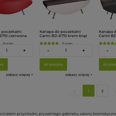
 poczekalni
Kanapa do poczekalni
Kanapa d
-6710 czerwona
Carini BD-6710 krem-brąz
Carini BD
9 ocen
9 ocen
zł
1 255,00 zł
1 255,00
+
-
+
-
ka
do koszyka
do kos
zobacz więcej
zobacz więcej
«
1
2
ścicielem przychodni, prywatnego gabinetu, salonu kosmetycznego