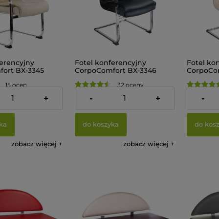
ferencyjny
Fotel konferencyjny
Fotel ko
ort BX-3345
CorpoComfort BX-3346
CorpoCo
Czarny
Kremow
15 ocen
32 oceny
479,00 zł
479,00 
+
-
+
-
ka
do koszyka
do kos
zobacz więcej
zobacz więcej