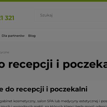
1 321
Dla partnerów
Blog
tyczne
 recepcji i poczeka
 do recepcji i poczekalni
gabinet kosmetyczny, salon SPA lub medycyny estetycznej i pos
nych i wygodnych mebli, na których klienci będą mogli odpoczą