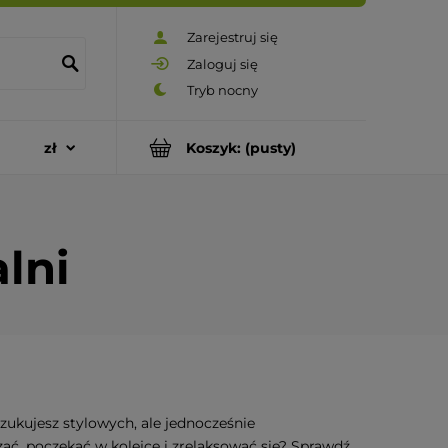
Zarejestruj się
Zaloguj się
Koszyk:
(pusty)
lni
zukujesz stylowych, ale jednocześnie
ć, poczekać w kolejce i zrelaksować się? Sprawdź