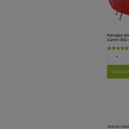
Kanapa do
Carini BD
1 255,00 
-
do koszy
Jesteś wła