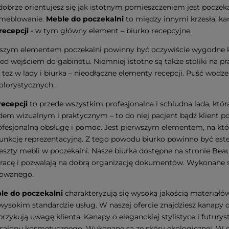
obrze orientujesz się jak istotnym pomieszczeniem jest poczekaln
umeblowanie.
Meble do poczekalni
to między innymi krzesła, kan
recepcji
- w tym główny element – biurko recepcyjne.
szym elementem poczekalni powinny być oczywiście wygodne kr
zed wejściem do gabinetu. Niemniej istotne są także stoliki na 
 też w lady i biurka – nieodłączne elementy recepcji. Puść wodz
olorystycznych.
recepcji
to przede wszystkim profesjonalna i schludna lada, która
em wizualnym i praktycznym – to do niej pacjent bądź klient po
rofesjonalną obsługę i pomoc. Jest pierwszym elementem, na kt
funkcję reprezentacyjną. Z tego powodu biurko powinno być est
reszty mebli w poczekalni. Nasze biurka dostępne na stronie Beau
pracę i pozwalają na dobrą organizację dokumentów. Wykonane są
kowanego.
le do poczekalni
charakteryzują się wysoką jakością materiał
wysokim standardzie usług. W naszej ofercie znajdziesz kanapy d
rzykują uwagę klienta. Kanapy o eleganckiej stylistyce i futury
salonu kosmetycznego. Wykonane są ze skóry ekologicznej. W ofe