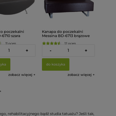
o poczekalni
Kanapa do poczekalni
-6710 szara
Messina BD-6713 brązowe
11 ocen
12 ocen
 zł
1 249,00 zł
+
-
+
zyka
do koszyka
zobacz więcej
zobacz więcej
»
, rehabilitacyjnego bądź studia tatuażu? Jeśli tak,