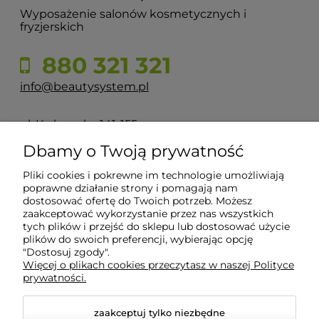
Wyposażenie salonów kosmetycznych i
fryzjerskich
880 321 321
info@beautysystem.pl
ul. Krakowska 141-155
50-428 Wrocław
Dbamy o Twoją prywatność
Pliki cookies i pokrewne im technologie umożliwiają
POMOC
poprawne działanie strony i pomagają nam
dostosować ofertę do Twoich potrzeb. Możesz
zaakceptować wykorzystanie przez nas wszystkich
tych plików i przejść do sklepu lub dostosować użycie
INFORMACJE
plików do swoich preferencji, wybierając opcję
"Dostosuj zgody".
Więcej o plikach cookies przeczytasz w naszej Polityce
O NAS
prywatności.
zaakceptuj tylko niezbędne