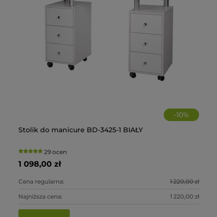
-
10
%
Stolik do manicure BD-3425-1 BIAŁY
St
20
29 ocen
1 098,00 zł
60
0 zł
Cena regularna:
1 220,00 zł
Ce
5 zł
Najniższa cena:
1 220,00 zł
Na