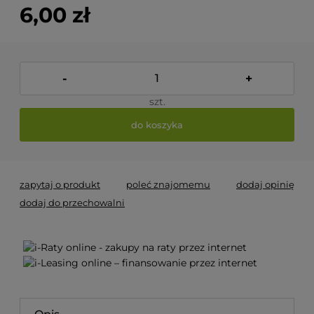
6,00 zł
-
+
szt.
do koszyka
zapytaj o produkt
poleć znajomemu
dodaj opinię
dodaj do przechowalni