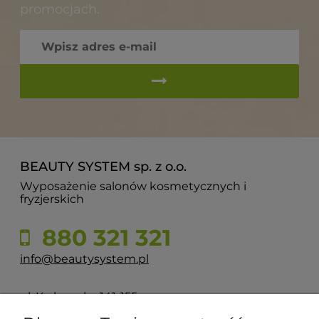
promocjach.
BEAUTY SYSTEM sp. z o.o.
Wyposażenie salonów kosmetycznych i
fryzjerskich
880 321 321
info@beautysystem.pl
ul. Krakowska 141-155
50-428 Wrocław