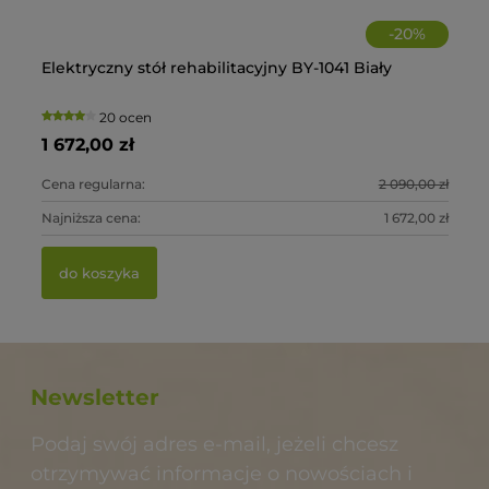
-
20
%
Elektryczny stół rehabilitacyjny BY-1041 Biały
La
1
20 ocen
1 672,00 zł
60
0 zł
Cena regularna:
2 090,00 zł
Ce
0 zł
Najniższa cena:
1 672,00 zł
Na
do koszyka
Newsletter
Podaj swój adres e-mail, jeżeli chcesz
otrzymywać informacje o nowościach i