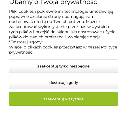
Dbamy o Twoją prywatność
Pliki cookies i pokrewne im technologie umożliwiają
POMOC
poprawne działanie strony i pomagają nam
dostosować ofertę do Twoich potrzeb. Możesz
zaakceptować wykorzystanie przez nas wszystkich
tych plików i przejść do sklepu lub dostosować użycie
INFORMACJE
plików do swoich preferencji, wybierając opcję
"Dostosuj zgody".
Więcej o plikach cookies przeczytasz w naszej Polityce
O NAS
prywatności.
zaakceptuj tylko niezbędne
dostosuj zgody
zaakceptuj wszystkie
© 2026 beautysystem.pl. Wszelkie prawa zastrzeżone.
Styl graficzny i aplikacje ShopGadget.pl
Sklep
internetowy Shoper Premium