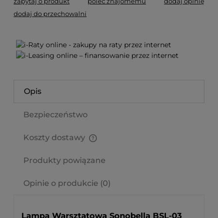
zapytaj o produkt
poleć znajomemu
dodaj opinię
dodaj do przechowalni
Opis
Bezpieczeństwo
Koszty dostawy
Cena nie zawiera ewentualnych kosztów płatności
Produkty powiązane
Opinie o produkcie (0)
Lampa Warsztatowa Sonobella BSL-03