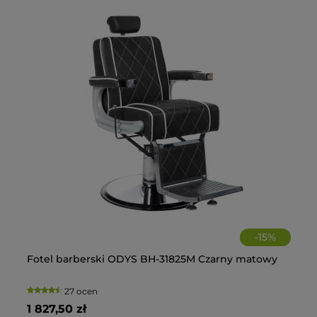
-
15
%
Fotel barberski ODYS BH-31825M Czarny matowy
Fo
27 ocen
1 827,50 zł
2 