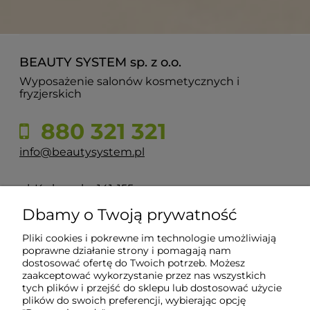
BEAUTY SYSTEM sp. z o.o.
Wyposażenie salonów kosmetycznych i
fryzjerskich
880 321 321
info@beautysystem.pl
ul. Krakowska 141-155
50-428 Wrocław
Dbamy o Twoją prywatność
Pliki cookies i pokrewne im technologie umożliwiają
POMOC
poprawne działanie strony i pomagają nam
dostosować ofertę do Twoich potrzeb. Możesz
zaakceptować wykorzystanie przez nas wszystkich
tych plików i przejść do sklepu lub dostosować użycie
INFORMACJE
plików do swoich preferencji, wybierając opcję