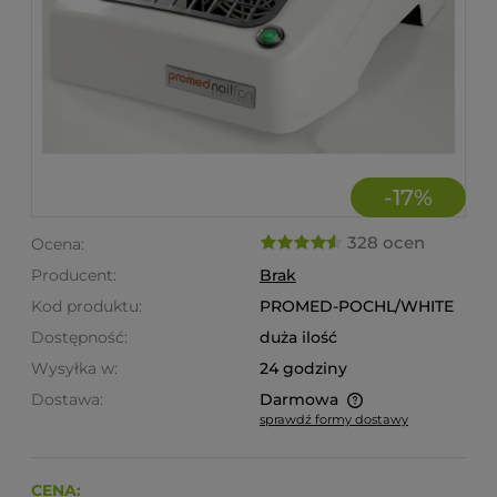
-
17
%
328 ocen
Ocena:
Producent:
Brak
Kod produktu:
PROMED-POCHL/WHITE
Dostępność:
duża ilość
Wysyłka w:
24 godziny
Dostawa:
Darmowa
sprawdź formy dostawy
Cena nie zawiera ewentualnych kosztów płatności
CENA: