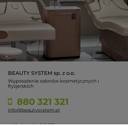
BEAUTY SYSTEM sp. z o.o.
Wyposażenie salonów kosmetycznych i
fryzjerskich
880 321 321
info@beautysystem.pl
ul. Krakowska 141-155