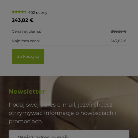
Zi
402 oceny
243,82 €
8
3 €
Cena regularna:
266,29 €
Ce
3 €
Najniższa cena:
243,82 €
Na
do koszyka
Newsletter
Podaj swój adres e-mail, jeżeli chcesz
otrzymywać informacje o nowościach i
promocjach.