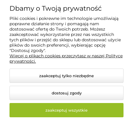
50-428 Wrocław
Dbamy o Twoją prywatność
Pliki cookies i pokrewne im technologie umożliwiają
POMOC
poprawne działanie strony i pomagają nam
dostosować ofertę do Twoich potrzeb. Możesz
zaakceptować wykorzystanie przez nas wszystkich
tych plików i przejść do sklepu lub dostosować użycie
INFORMACJE
plików do swoich preferencji, wybierając opcję
"Dostosuj zgody".
Więcej o plikach cookies przeczytasz w naszej Polityce
O NAS
prywatności.
zaakceptuj tylko niezbędne
dostosuj zgody
zaakceptuj wszystkie
© 2026 beautysystem.pl. Wszelkie prawa zastrzeżone.
Styl graficzny i aplikacje ShopGadget.pl
Sklep
internetowy Shoper Premium