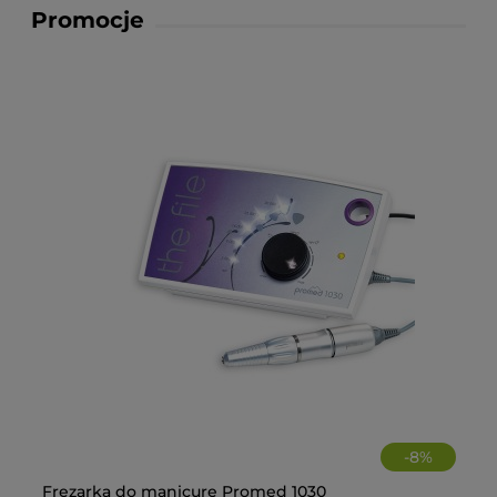
Promocje
-
8
%
Frezarka do manicure Promed 1030
El