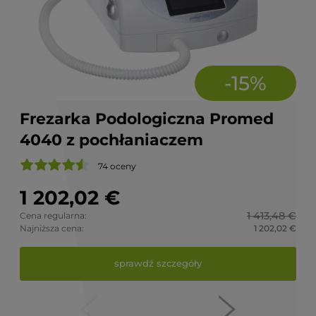
-
15
%
74 oceny
1 202,02 €
17 5
22 5
6 29
15
19
5 
1 413,48 €
Cena regularna:
Najniższa cena:
1 202,02 €
sprawdź szczegóły