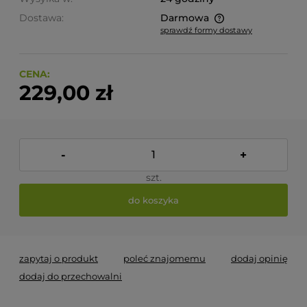
Dostawa:
Darmowa
sprawdź formy dostawy
Cena nie zawiera ewentualnych kosztów płatności
CENA:
229,00 zł
-
+
szt.
do koszyka
zapytaj o produkt
poleć znajomemu
dodaj opinię
dodaj do przechowalni