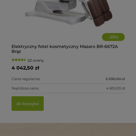
-
25
%
Elektryczny fotel kosmetyczny Mazaro BR-6672A
El
Brąz
Zi
22 oceny
4 042,50 zł
3 
0 zł
Cena regularna:
5 390,00 zł
Ce
0 zł
Najniższa cena:
4 851,00 zł
Na
do koszyka