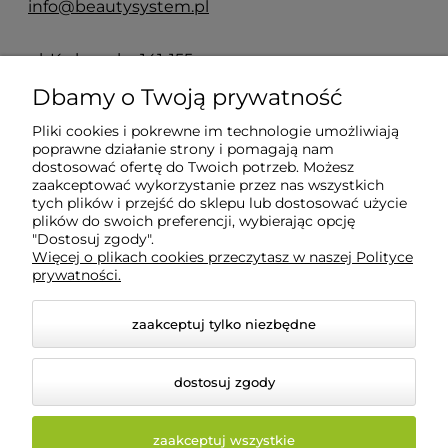
info@beautysystem.pl
ul. Krakowska 141-155
50-428 Wrocław
Dbamy o Twoją prywatność
Pliki cookies i pokrewne im technologie umożliwiają
POMOC
poprawne działanie strony i pomagają nam
dostosować ofertę do Twoich potrzeb. Możesz
zaakceptować wykorzystanie przez nas wszystkich
tych plików i przejść do sklepu lub dostosować użycie
INFORMACJE
plików do swoich preferencji, wybierając opcję
"Dostosuj zgody".
Więcej o plikach cookies przeczytasz w naszej Polityce
O NAS
prywatności.
zaakceptuj tylko niezbędne
dostosuj zgody
zaakceptuj wszystkie