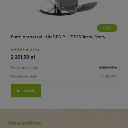
-
15
%
-
Fotel barberski LUMBER BH-31823 Jasny Szary
Fo
18 ocen
2 201,50 zł
2 
0 zł
Cena regularna:
2 590,00 zł
Ce
0 zł
Najniższa cena:
2 286,50 zł
Na
do koszyka
Newsletter