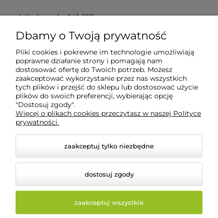
ul. Krakowska 141-155
50-428 Wrocław
Dbamy o Twoją prywatność
Pliki cookies i pokrewne im technologie umożliwiają
POMOC
poprawne działanie strony i pomagają nam
dostosować ofertę do Twoich potrzeb. Możesz
zaakceptować wykorzystanie przez nas wszystkich
tych plików i przejść do sklepu lub dostosować użycie
INFORMACJE
plików do swoich preferencji, wybierając opcję
"Dostosuj zgody".
Więcej o plikach cookies przeczytasz w naszej Polityce
O NAS
prywatności.
zaakceptuj tylko niezbędne
dostosuj zgody
zaakceptuj wszystkie
© 2026 beautysystem.pl. Wszelkie prawa zastrzeżone.