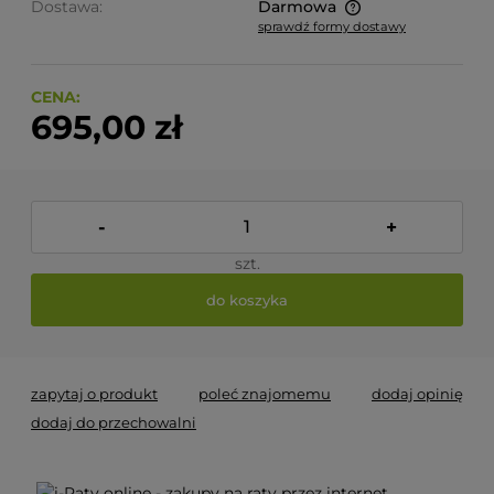
Dostawa:
Darmowa
sprawdź formy dostawy
Cena nie zawiera ewentualnych kosztów płatności
CENA:
695,00 zł
-
+
szt.
do koszyka
zapytaj o produkt
poleć znajomemu
dodaj opinię
dodaj do przechowalni