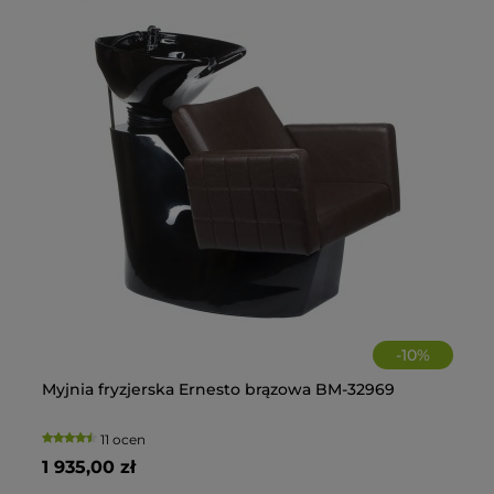
-
10
%
Myjnia fryzjerska Ernesto brązowa BM-32969
El
Sz
11 ocen
1 935,00 zł
3 