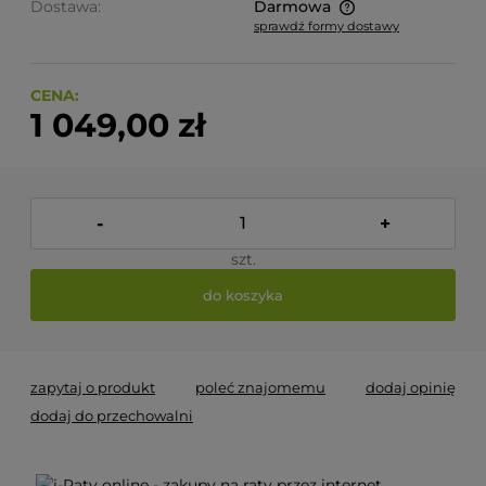
Dostawa:
Darmowa
sprawdź formy dostawy
Cena nie zawiera ewentualnych kosztów płatności
CENA:
1 049,00 zł
-
+
szt.
do koszyka
zapytaj o produkt
poleć znajomemu
dodaj opinię
dodaj do przechowalni