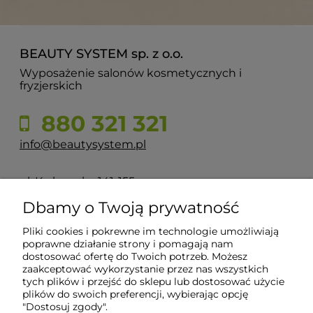
BEAUTY SYSTEM sp. z o.o.
Wyposażenie salonów kosmetycznych i
fryzjerskich
880 321 321
info@beautysystem.pl
ul. Krakowska 141-155
50-428 Wrocław
Dbamy o Twoją prywatność
Pliki cookies i pokrewne im technologie umożliwiają
POMOC
poprawne działanie strony i pomagają nam
dostosować ofertę do Twoich potrzeb. Możesz
zaakceptować wykorzystanie przez nas wszystkich
tych plików i przejść do sklepu lub dostosować użycie
INFORMACJE
plików do swoich preferencji, wybierając opcję
"Dostosuj zgody".