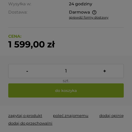
Wysyłka w:
24 godziny
Dostawa:
Darmowa
sprawdź formy dostawy
Cena nie zawiera ewentualnych kosztów płatności
CENA:
1 599,00 zł
-
+
szt.
do koszyka
zapytaj o produkt
poleć znajomemu
dodaj opinię
dodaj do przechowalni