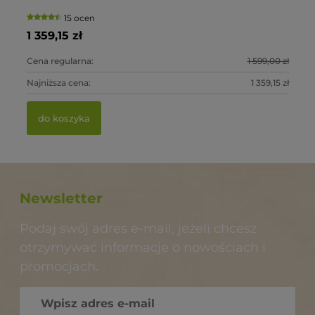
15 ocen
1 359,15 zł
1 
0 zł
Cena regularna:
1 599,00 zł
Ce
0 zł
Najniższa cena:
1 359,15 zł
Na
do koszyka
Newsletter
Podaj swój adres e-mail, jeżeli chcesz
otrzymywać informacje o nowościach i
promocjach.