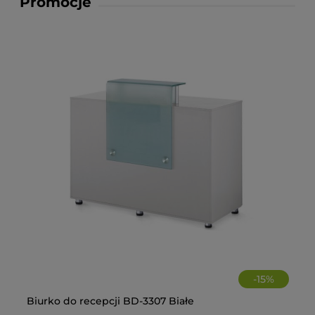
Promocje
-
15
%
Biurko do recepcji BD-3307 Białe
Fo