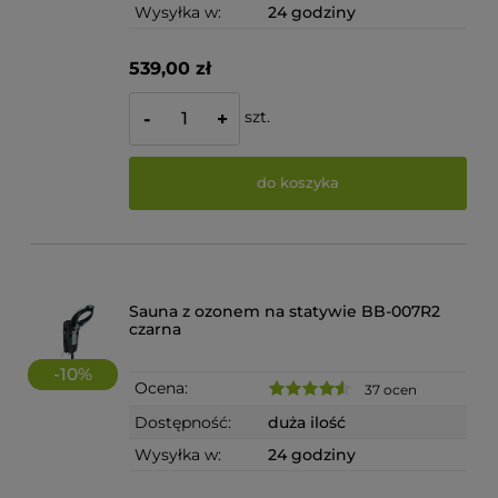
Wysyłka w:
24 godziny
539,00 zł
szt.
-
+
do koszyka
Sauna z ozonem na statywie BB-007R2
czarna
-
10
%
Ocena:
37 ocen
Dostępność:
duża ilość
Wysyłka w:
24 godziny