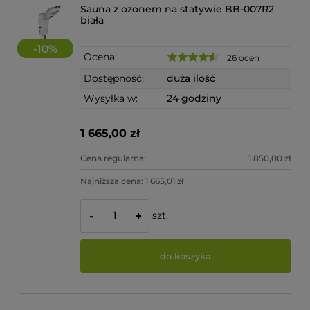
Sauna z ozonem na statywie BB-007R2
biała
-
10
%
Ocena:
26 ocen
Dostępność:
duża ilość
Wysyłka w:
24 godziny
1 665,00 zł
Cena regularna:
1 850,00 zł
Najniższa cena:
1 665,01 zł
szt.
-
+
do koszyka