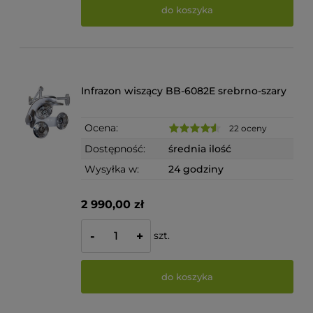
do koszyka
Infrazon wiszący BB-6082E srebrno-szary
Ocena:
22 oceny
Dostępność:
średnia ilość
Wysyłka w:
24 godziny
2 990,00 zł
szt.
-
+
do koszyka