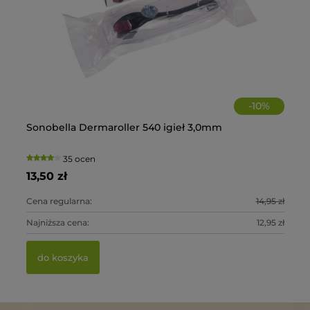
-
10
%
Sonobella Dermaroller 540 igieł 3,0mm
La
Fo
La
+C
35 ocen
13,50 zł
21
2 
28
0 zł
Cena regularna:
14,95 zł
Ce
Ce
Ce
0 zł
Najniższa cena:
12,95 zł
Na
Na
Na
do koszyka