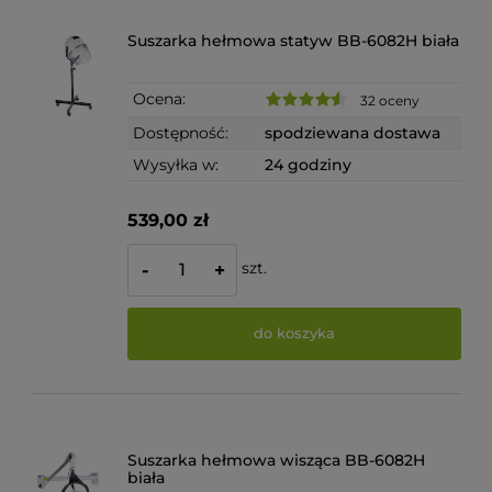
Suszarka hełmowa statyw BB-6082H biała
Ocena:
32 oceny
Dostępność:
spodziewana dostawa
Wysyłka w:
24 godziny
539,00 zł
szt.
-
+
do koszyka
Suszarka hełmowa wisząca BB-6082H
biała