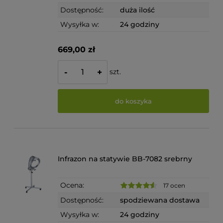
Dostępność:
duża ilość
Wysyłka w:
24 godziny
669,00 zł
szt.
-
+
do koszyka
Infrazon na statywie BB-7082 srebrny
Ocena:
17 ocen
Dostępność:
spodziewana dostawa
Wysyłka w:
24 godziny