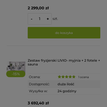
2 299,00 zł
szt.
-
+
do koszyka
Zestaw fryzjerski LIVIO- myjnia + 2 fotele +
sauna
-
15
%
Ocena:
1 ocena
Dostępność:
duża ilość
Wysyłka w:
24 godziny
3 692,40 zł