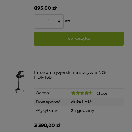
895,00 zł
szt.
-
+
do koszyka
Infrazon fryzjerski na statywie NG-
HDM168
Ocena:
21 ocen
Dostępność:
duża ilość
Wysyłka w:
24 godziny
3 390,00 zł