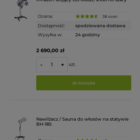
Ocena:
38 ocen
Dostępność:
spodziewana dostawa
Wysyłka w:
24 godziny
2 690,00 zł
szt.
-
+
do koszyka
Nawilżacz / Sauna do włosów na statywie
BH-185