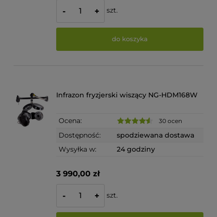
szt.
-
+
do koszyka
Infrazon fryzjerski wiszący NG-HDM168W
Ocena:
30 ocen
Dostępność:
spodziewana dostawa
Wysyłka w:
24 godziny
3 990,00 zł
szt.
-
+