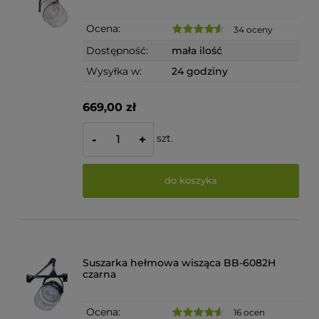
Ocena:
34 oceny
Dostępność:
mała ilość
Wysyłka w:
24 godziny
669,00 zł
szt.
-
+
do koszyka
Suszarka hełmowa wisząca BB-6082H
czarna
Ocena:
16 ocen