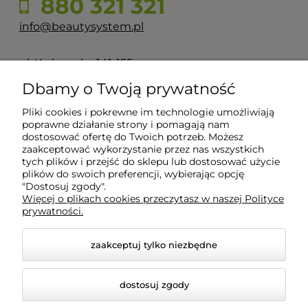
880 321 321
info@beautysystem.pl
ul. Krakowska 141-155
50-428 Wrocław
Dbamy o Twoją prywatność
Pliki cookies i pokrewne im technologie umożliwiają
POMOC
poprawne działanie strony i pomagają nam
dostosować ofertę do Twoich potrzeb. Możesz
zaakceptować wykorzystanie przez nas wszystkich
INFORMACJE
tych plików i przejść do sklepu lub dostosować użycie
plików do swoich preferencji, wybierając opcję
"Dostosuj zgody".
Więcej o plikach cookies przeczytasz w naszej Polityce
O NAS
prywatności.
zaakceptuj tylko niezbędne
dostosuj zgody