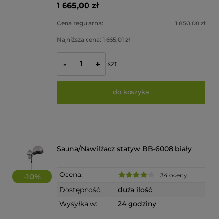
1 665,00 zł
Cena regularna:
1 850,00 zł
Najniższa cena:
1 665,01 zł
szt.
-
+
do koszyka
Sauna/Nawilżacz statyw BB-6008 biały
Ocena:
34 oceny
-
10
%
Dostępność:
duża ilość
Wysyłka w:
24 godziny