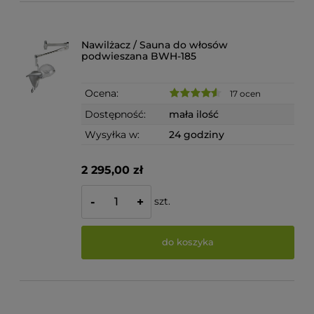
Nawilżacz / Sauna do włosów
podwieszana BWH-185
Ocena:
17 ocen
Dostępność:
mała ilość
Wysyłka w:
24 godziny
2 295,00 zł
szt.
-
+
do koszyka