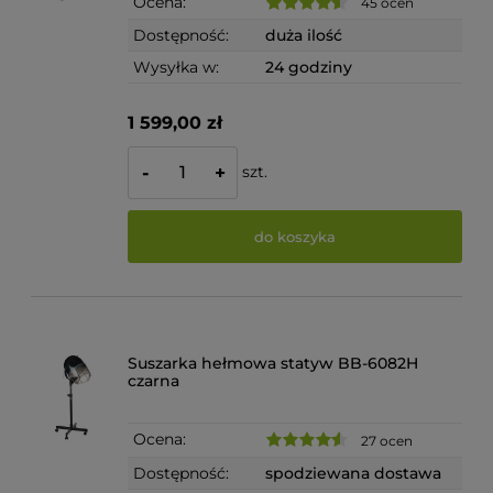
Ocena:
45 ocen
Dostępność:
duża ilość
Wysyłka w:
24 godziny
1 599,00 zł
szt.
-
+
do koszyka
Suszarka hełmowa statyw BB-6082H
czarna
Ocena:
27 ocen
Dostępność:
spodziewana dostawa