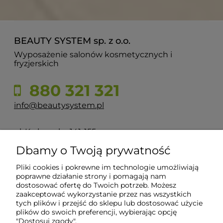
BEAUTY SYSTEM sp. z o.o.
Wyposażenie salonów kosmetycznych i
fryzjerskich
880 321 321
info@beautysystem.pl
ul. Krakowska 141-155
50-428 Wrocław
Dbamy o Twoją prywatność
Pliki cookies i pokrewne im technologie umożliwiają
POMOC
poprawne działanie strony i pomagają nam
dostosować ofertę do Twoich potrzeb. Możesz
zaakceptować wykorzystanie przez nas wszystkich
INFORMACJE
tych plików i przejść do sklepu lub dostosować użycie
plików do swoich preferencji, wybierając opcję
"Dostosuj zgody".