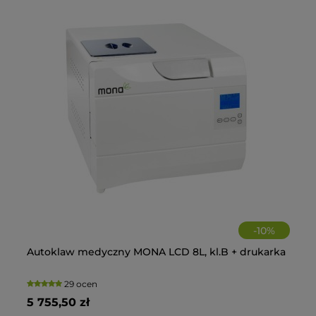
-
10
%
e
Autoklaw medyczny MONA LCD 8L, kl.B + drukarka
Ho
Fo
La
+C
29 ocen
5 755,50 zł
14
2 
28