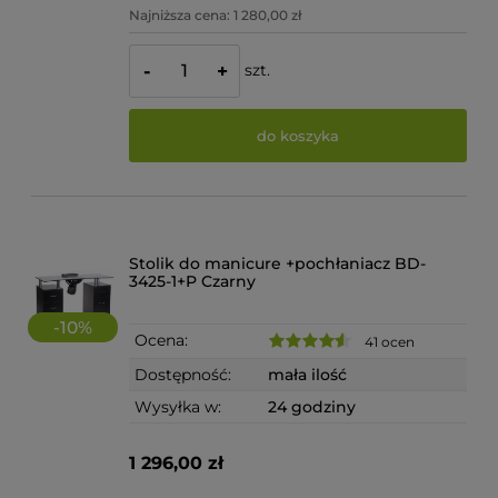
Najniższa cena:
1 280,00 zł
szt.
-
+
do koszyka
Stolik do manicure +pochłaniacz BD-
3425-1+P Czarny
-
10
%
Ocena:
41 ocen
Dostępność:
mała ilość
Wysyłka w:
24 godziny
1 296,00 zł