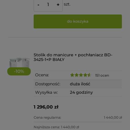
szt.
-
+
do koszyka
Stolik do manicure + pochłaniacz BD-
3425-1+P BIAŁY
-
10
%
Ocena:
151 ocen
Dostępność:
duża ilość
Wysyłka w:
24 godziny
1 296,00 zł
Cena regularna:
1 440,00 zł
Najniższa cena:
1 440,00 zł