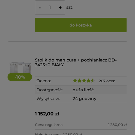
szt.
-
+
do koszyka
Stolik do manicure + pochłaniacz BD-
3425+P BIAŁY
-
10
%
Ocena:
207 ocen
Dostępność:
duża ilość
Wysyłka w:
24 godziny
1 152,00 zł
Cena regularna:
1 280,00 zł
Najniższa cena:
1 280,00 zł