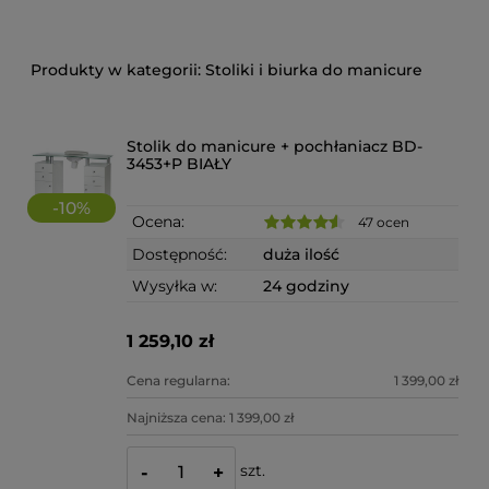
Stoliki i biurka do manicure
Stolik do manicure + pochłaniacz BD-
3453+P BIAŁY
-
10
%
Ocena:
47 ocen
Dostępność:
duża ilość
Wysyłka w:
24 godziny
1 259,10 zł
Cena regularna:
1 399,00 zł
Najniższa cena:
1 399,00 zł
szt.
-
+