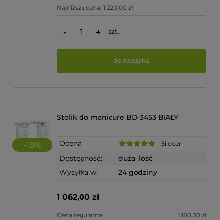
Najniższa cena:
1 220,00 zł
szt.
-
+
do koszyka
Stolik do manicure BD-3453 BIAŁY
Ocena:
51 ocen
-
10
%
Dostępność:
duża ilość
Wysyłka w:
24 godziny
1 062,00 zł
Cena regularna:
1 180,00 zł