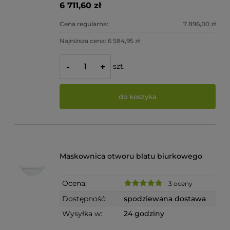
6 711,60 zł
Cena regularna:
7 896,00 zł
Najniższa cena:
6 584,95 zł
szt.
-
+
do koszyka
Maskownica otworu blatu biurkowego
Ocena:
3 oceny
Dostępność:
spodziewana dostawa
Wysyłka w:
24 godziny