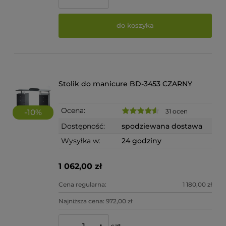
do koszyka
Stolik do manicure BD-3453 CZARNY
Ocena:
31 ocen
-
10
%
Dostępność:
spodziewana dostawa
Wysyłka w:
24 godziny
1 062,00 zł
Cena regularna:
1 180,00 zł
Najniższa cena:
972,00 zł
szt.