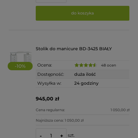
do koszyka
Stolik do manicure BD-3425 BIAŁY
Ocena:
48 ocen
-
10
%
Dostępność:
duża ilość
Wysyłka w:
24 godziny
945,00 zł
Cena regularna:
1 050,00 zł
Najniższa cena:
1 050,00 zł
szt.
-
+