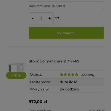
Najniższa cena:
972,00 zł
szt.
-
+
do koszyka
Stolik do manicure BD-3465
Ocena:
22 oceny
-
10
%
Dostępność:
duża ilość
Wysyłka w:
24 godziny
972,00 zł
Cena regularna:
1 080,00 zł