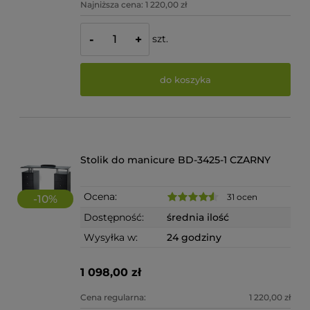
Najniższa cena:
1 220,00 zł
szt.
-
+
do koszyka
Stolik do manicure BD-3425-1 CZARNY
Ocena:
31 ocen
-
10
%
Dostępność:
średnia ilość
Wysyłka w:
24 godziny
1 098,00 zł
Cena regularna:
1 220,00 zł