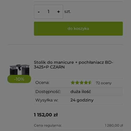
szt.
-
+
do koszyka
Stolik do manicure + pochłaniacz BD-
3425+P CZARN
-
10
%
Ocena:
72 oceny
Dostępność:
duża ilość
Wysyłka w:
24 godziny
1 152,00 zł
Cena regularna:
1 280,00 zł