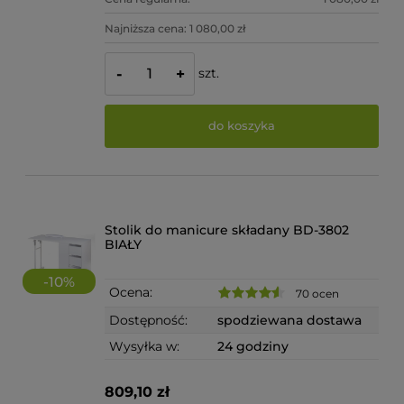
Najniższa cena:
1 080,00 zł
szt.
-
+
do koszyka
Stolik do manicure składany BD-3802
BIAŁY
-
10
%
Ocena:
70 ocen
Dostępność:
spodziewana dostawa
Wysyłka w:
24 godziny
809,10 zł