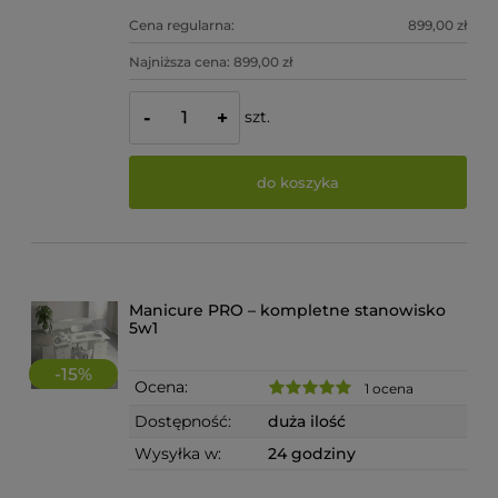
Cena regularna:
899,00 zł
Najniższa cena:
899,00 zł
szt.
-
+
do koszyka
Manicure PRO – kompletne stanowisko
5w1
-
15
%
Ocena:
1 ocena
Dostępność:
duża ilość
Wysyłka w:
24 godziny