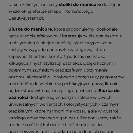
takich zaliczyć możemy
stoliki do manicure
dostępne
w szerokiej ofercie sklepu internetowego
Beautysystem.pl.
Biurka do manicure
, które proponujemy, doskonale
łączą w sobie efektowny i interesujący dla oka design z
maksymalną funkcjonalnością. Meble wyposażone
zostały w wygodną poduszkę zabiegową, która
zapewnia klientom komfort podczas nierzadko
kilkugodzinnych stylizacji paznokci. Dzięki licznym i
pojemnym szufladom oraz szafkom utrzymanie
ogromu akcesoriów i drobnego sprzętu czy preparatów
materiałów do zdobień w perfekcyjnym porządku nie
będzie stanowiło najmniejszego problemu.
Biurka do
paznokci
dostępne są w naszym sklepie w dwóch
uniwersalnych wariantach kolorystycznych - czarnym
oraz białym, które harmonijnie wpasują się w wystrój
każdego nowoczesnego gabinetu. Proponujemy także
modele o różnej kubaturze i ilości miejsca do
przechowywania, z szufladami po jednej lub po obu