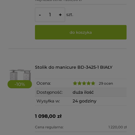
szt.
-
+
do koszyka
Stolik do manicure BD-3425-1 BIAŁY
Ocena:
29 ocen
-
10
%
Dostępność:
duża ilość
Wysyłka w:
24 godziny
1 098,00 zł
Cena regularna:
1 220,00 zł