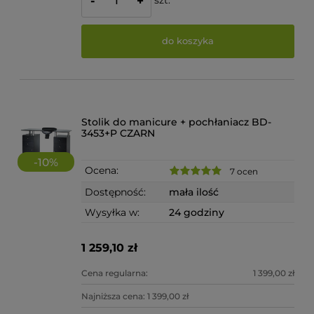
-
+
do koszyka
Stolik do manicure + pochłaniacz BD-
3453+P CZARN
-
10
%
Ocena:
7 ocen
Dostępność:
mała ilość
Wysyłka w:
24 godziny
1 259,10 zł
Cena regularna:
1 399,00 zł
Najniższa cena:
1 399,00 zł