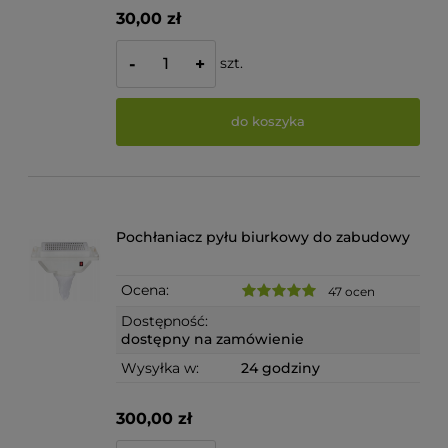
30,00 zł
szt.
-
+
do koszyka
Pochłaniacz pyłu biurkowy do zabudowy
Ocena:
47 ocen
Dostępność:
dostępny na zamówienie
Wysyłka w:
24 godziny
300,00 zł