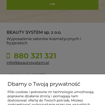
BEAUTY SYSTEM sp. z o.o.
Wyposażenie salonów kosmetycznych i
fryzjerskich
880 321 321
info@beautysystem.pl
ul. Krakowska 141-155
50-428 Wrocław
Dbamy o Twoją prywatność
Pliki cookies i pokrewne im technologie umożliwiają
POMOC
poprawne działanie strony i pomagają nam
dostosować ofertę do Twoich potrzeb. Możesz
zaakceptować wykorzystanie przez nas wszystkich