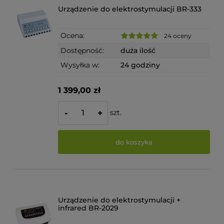
Urządzenie do elektrostymulacji BR-333
Ocena:
24 oceny
Dostępność:
duża ilość
Wysyłka w:
24 godziny
1 399,00 zł
szt.
-
+
do koszyka
Urządzenie do elektrostymulacji +
infrared BR-2029