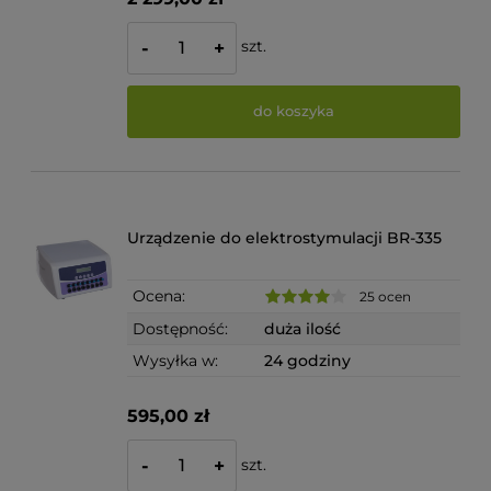
szt.
-
+
do koszyka
Urządzenie do elektrostymulacji BR-335
Ocena:
25 ocen
Dostępność:
duża ilość
Wysyłka w:
24 godziny
595,00 zł
szt.
-
+