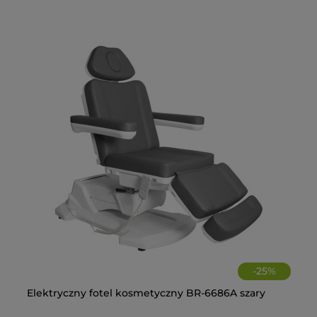
-
25
%
Elektryczny fotel kosmetyczny BR-6686A szary
Fo
Fo
La
+C