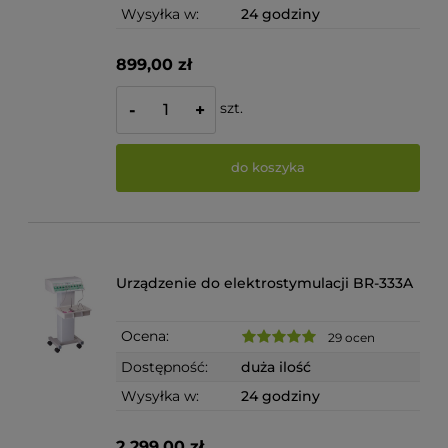
Wysyłka w:
24 godziny
899,00 zł
szt.
-
+
do koszyka
Urządzenie do elektrostymulacji BR-333A
Ocena:
29 ocen
Dostępność:
duża ilość
Wysyłka w:
24 godziny
2 299,00 zł