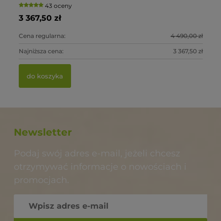
43 oceny
3 367,50 zł
55
2 
28
0 zł
Cena regularna:
4 490,00 zł
Ce
Ce
Ce
0 zł
Najniższa cena:
3 367,50 zł
Na
Na
Na
do koszyka
Newsletter
Podaj swój adres e-mail, jeżeli chcesz
otrzymywać informacje o nowościach i
promocjach.