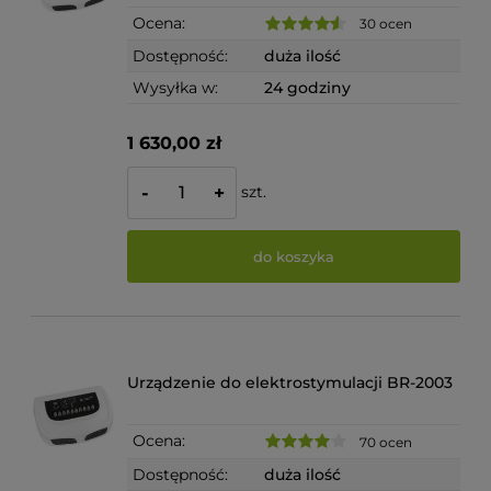
Ocena:
30 ocen
Dostępność:
duża ilość
Wysyłka w:
24 godziny
1 630,00 zł
szt.
-
+
do koszyka
Urządzenie do elektrostymulacji BR-2003
Ocena:
70 ocen
Dostępność:
duża ilość