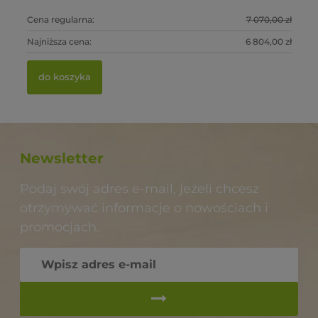
0 zł
Cena regularna:
7 070,00 zł
Ce
Ce
Ce
0 zł
Najniższa cena:
6 804,00 zł
Na
Na
Na
do koszyka
Newsletter
Podaj swój adres e-mail, jeżeli chcesz
otrzymywać informacje o nowościach i
promocjach.