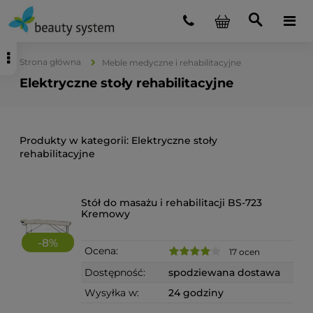
Strona główna
Meble medyczne i rehabilitacyjne
Elektryczne stoły rehabilitacyjne
Elektryczne stoły
rehabilitacyjne
Stół do masażu i rehabilitacji BS-723
Kremowy
-
8
%
Ocena:
17 ocen
Dostępność:
spodziewana dostawa
Wysyłka w:
24 godziny