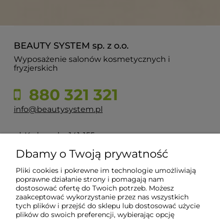
BEAUTY SYSTEM sp. z o.o.
Wyposażenie salonów kosmetycznych i
fryzjerskich
880 321 321
info@beautysystem.pl
ul. Krakowska 141-155
50-428 Wrocław
Dbamy o Twoją prywatność
Pliki cookies i pokrewne im technologie umożliwiają
POMOC
poprawne działanie strony i pomagają nam
dostosować ofertę do Twoich potrzeb. Możesz
zaakceptować wykorzystanie przez nas wszystkich
INFORMACJE
tych plików i przejść do sklepu lub dostosować użycie
plików do swoich preferencji, wybierając opcję