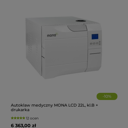
-
10
%
Autoklaw medyczny MONA LCD 22L, kl.B +
Fo
Fo
La
drukarka
+C
12 ocen
6 363,00 zł
1 
2 
28