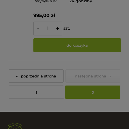
Wysyłka w:
24 godziny
995,00 zł
szt.
-
+
do koszyka
«
»
1
2