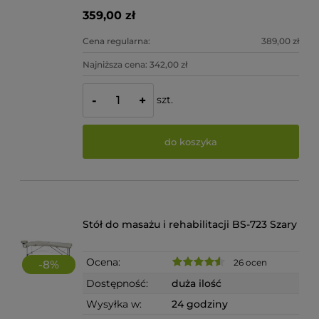
359,00 zł
Cena regularna:
389,00 zł
Najniższa cena:
342,00 zł
szt.
-
+
do koszyka
Stół do masażu i rehabilitacji BS-723 Szary
Ocena:
26 ocen
-
8
%
Dostępność:
duża ilość
Wysyłka w:
24 godziny