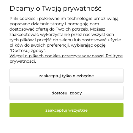
50-428 Wrocław
Dbamy o Twoją prywatność
Pliki cookies i pokrewne im technologie umożliwiają
POMOC
poprawne działanie strony i pomagają nam
dostosować ofertę do Twoich potrzeb. Możesz
zaakceptować wykorzystanie przez nas wszystkich
tych plików i przejść do sklepu lub dostosować użycie
INFORMACJE
plików do swoich preferencji, wybierając opcję
"Dostosuj zgody".
Więcej o plikach cookies przeczytasz w naszej Polityce
O NAS
prywatności.
zaakceptuj tylko niezbędne
dostosuj zgody
zaakceptuj wszystkie
© 2026 beautysystem.pl. Wszelkie prawa zastrzeżone.
Styl graficzny i aplikacje ShopGadget.pl
Sklep
internetowy Shoper Premium