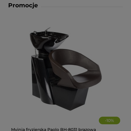
Promocje
-
10
%
Myjnia fryzjerska Paolo BH-8031 brązowa
Fo