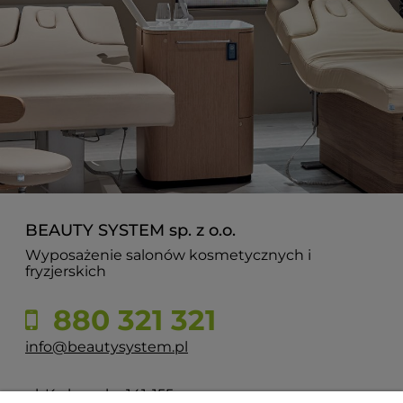
BEAUTY SYSTEM sp. z o.o.
Wyposażenie salonów kosmetycznych i
fryzjerskich
880 321 321
info@beautysystem.pl
ul. Krakowska 141-155